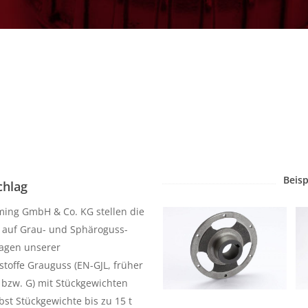
Beisp
chlag
ming GmbH & Co. KG stellen die
rs auf Grau- und Sphäroguss-
lagen unserer
toffe Grauguss (EN-GJL, früher
 bzw. G) mit Stückgewichten
elbst Stückgewichte bis zu 15 t