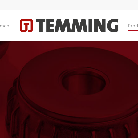
hmen
Prod