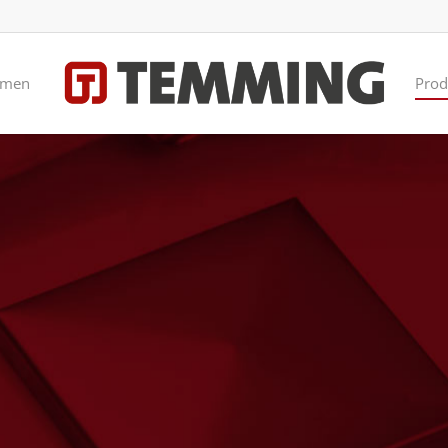
hmen
Prod